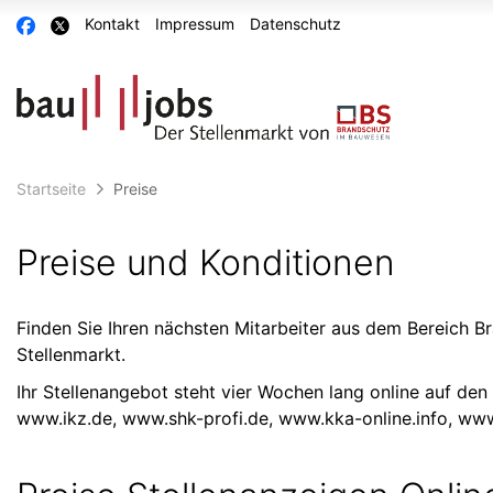
Accessibility
Auf
Auf
Kontakt
Impressum
Datenschutz
Modus
Facebook
X
aktivieren
teilen
teilen
zur
Navigation
zum
Inhalt
Startseite
Preise
Preise und Konditionen
Finden Sie Ihren nächsten Mitarbeiter aus dem Bereich B
Stellenmarkt.
Ihr Stellenangebot steht vier Wochen lang online auf de
www.ikz.de
,
www.shk-profi.de
,
www.kka-online.info
,
www