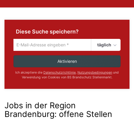
Diese Suche speichern?
täglich
Um
die
aktuelle
Aktivieren
Suche
zu
Ich akzeptiere die
Datenschutzrichtlinie
,
Nutzungsbedingungen
und
speichern
Verwendung von Cookies von BS Brandschutz Stellenmarkt.
gib
deine
Emailadresse
ein
Jobs in der Region
Brandenburg:
offene Stellen