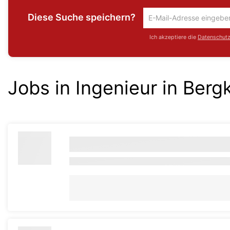
Diese Suche speichern?
Um
die
Ich akzeptiere die
Datenschutzr
aktuelle
Suche
zu
speichern
Jobs in Ingenieur in Ber
gib
deine
Emailadresse
ein