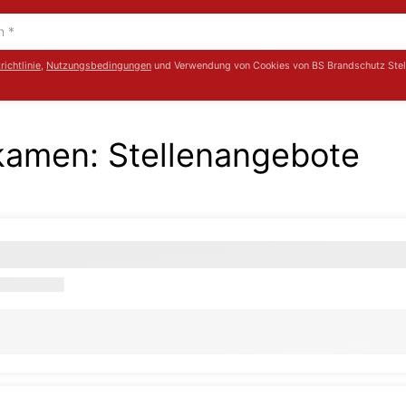
ichtlinie
,
Nutzungsbedingungen
und Verwendung von Cookies von BS Brandschutz Stel
gkamen
:
Stellenangebote