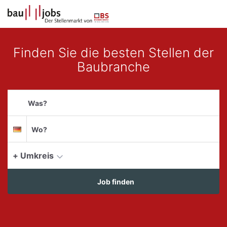
Accessibility
Anzeige
Benut
Modus
Me
aktivieren
schalten
zur
öff
von
Finden Sie die besten Stellen der
Navigation
zum
mobilem
Baubranche
Inhalt
Endgerät
Suchbegriff
aus
Suche
Suchort
Deutschland
per
Spracheingabe
+ Umkreis
aktue
Job finden