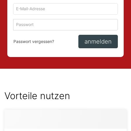
E-
Mail-
Adresse
Passwort
Passwort 
zum
zum
Anmelden
Anmelden
anmelden
Passwort vergessen?
Vorteile nutzen