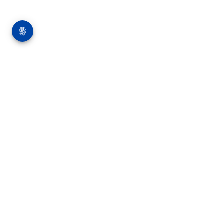
Über die Bauverlag BV GmbH
18 Zeitschriften, zahlreiche Sonderpublikationen
und Online-Angebote werden von rund 135
Mitarbeitern am Hauptsitz in Gütersloh sowie in
unseren Geschäftsstellen in Berlin und München
produziert. Damit sind wir der größte Anbieter
von Fachinformationen der Baubranche im
deutschsprachigen Raum.